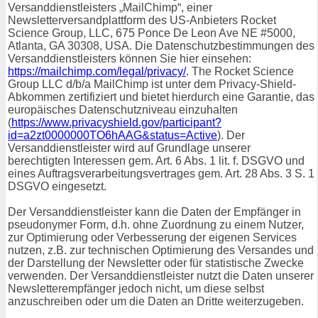
Versanddienstleisters „MailChimp“, einer
Newsletterversandplattform des US-Anbieters Rocket
Science Group, LLC, 675 Ponce De Leon Ave NE #5000,
Atlanta, GA 30308, USA. Die Datenschutzbestimmungen des
Versanddienstleisters können Sie hier einsehen:
https://mailchimp.com/legal/privacy/
. The Rocket Science
Group LLC d/b/a MailChimp ist unter dem Privacy-Shield-
Abkommen zertifiziert und bietet hierdurch eine Garantie, das
europäisches Datenschutzniveau einzuhalten
(
https://www.privacyshield.gov/participant?
id=a2zt0000000TO6hAAG&status=Active
). Der
Versanddienstleister wird auf Grundlage unserer
berechtigten Interessen gem. Art. 6 Abs. 1 lit. f. DSGVO und
eines Auftragsverarbeitungsvertrages gem. Art. 28 Abs. 3 S. 1
DSGVO eingesetzt.
Der Versanddienstleister kann die Daten der Empfänger in
pseudonymer Form, d.h. ohne Zuordnung zu einem Nutzer,
zur Optimierung oder Verbesserung der eigenen Services
nutzen, z.B. zur technischen Optimierung des Versandes und
der Darstellung der Newsletter oder für statistische Zwecke
verwenden. Der Versanddienstleister nutzt die Daten unserer
Newsletterempfänger jedoch nicht, um diese selbst
anzuschreiben oder um die Daten an Dritte weiterzugeben.