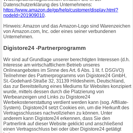
Datenschutzerklärung des Unternehmens:
https://www.amazon.de/gp/help/customer/display.html?
nodeId=201909010
.
Hinweis: Amazon und das Amazon-Logo sind Warenzeichen
von Amazon.com, Inc. oder eines seiner verbundenen
Unternehmen.
Digistore24 -Partnerprogramm
Wir sind auf Grundlage unserer berechtigten Interessen (d.h.
Interesse am wirtschaftlichem Betrieb unseres
Onlineangebotes im Sinne des Art. 6 Abs. 1 lit. f. DSGVO)
Teilnehmer des Partnerprogramms von Digistore24 GmbH,
St.-Godehard-Straße 32, 31139 Hildesheim, Deutschland,
das zur Bereitstellung eines Mediums für Websites konzipiert
wurde, mittels dessen durch die Platzierung von
Werbeanzeigen und Links zu Digistore24
Werbekostenerstattung verdient werden kann (sog. Affiliate-
System). Digistore24 setzt Cookies ein, um die Herkunft des
Vertragsschlusses nachvollziehen zu können. Unter
anderem kann Digistore24 erkennen, dass Sie den
Partnerlink auf dieser Website geklickt und anschließend
einen Vertragsschluss bei oder über Digistore24 getätigt